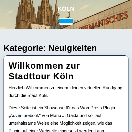
Skip
KÖLN
to
content
Open
Skip
Button
to
content
Kategorie:
Neuigkeiten
Willkommen zur
Willkommen
Stadttour Köln
zur
Herzlich Willkommen zu einem kleinen virtuellen Rundgang
Stadttour
durch die Stadt Köln.
Köln
Diese Seite ist ein Showcase für das WordPress Plugin
„
Adventurebook
“ von Mario J. Gaida und soll auf
unterhaltsame Weise eine Möglichkeit zeigen, wie das
Plugin auf einer Webseite eingesetzt werden kann.